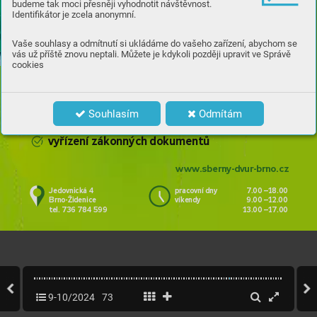
budeme tak moci přesněji vyhodnotit návštěvnost.
Identifikátor je zcela anonymní.
P
ři
j
eď
t
e k nám!
Vaše souhlasy a odmítnutí si ukládáme do vašeho zařízení, abychom se
vás už příště znovu neptali. Můžete je kdykoli později upravit ve Správě
cookies
  pohodlné př
evzetí všech druhů odpadu
  vjezd i pr
o nákladní vozidla
Souhlasím
Odmítám
  pr
oškolená a ochotná obsluha
  vyřízení zákonných dokumentů
www.sberny-dvur-brno.cz
Jedovnická 4
pr
acovní dny  
7.00 
–18.00
Brno-Židenice
víkendy  
9.00 
–12.00
tel. 736 784 599
 13.00
–17.00
9-10/2024
73