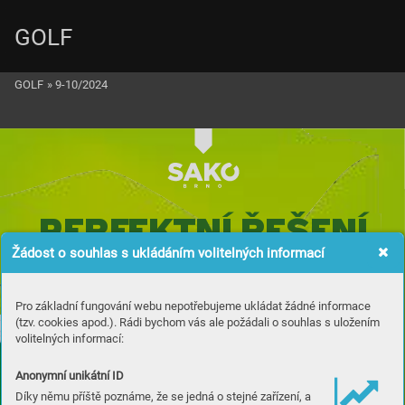
GOLF
GOLF
»
9-10/2024
PERFEKTNÍ ŘEŠENÍ 
Žádost o souhlas s ukládáním volitelných informací
PRO PODNIKA
TELE
Pro základní fungování webu nepotřebujeme ukládat žádné informace
(tzv. cookies apod.). Rádi bychom vás ale požádali o souhlas s uložením
volitelných informací:
Anonymní unikátní ID
Díky němu příště poznáme, že se jedná o stejné zařízení, a