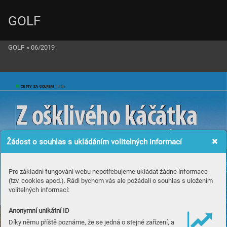
GOLF
GOLF
»
06/2019
CESTY ZA GOLFEM
 | Itálie
Z o
š
k
l
i
v
é
h
o k
á
č
á
t
k
a 
krá
sn
ou
 l
abu
tí
Žádost o souhlas s ukládáním volitelných informací
Pro základní fungování webu nepotřebujeme ukládat žádné informace
(tzv. cookies apod.). Rádi bychom vás ale požádali o souhlas s uložením
volitelných informací:
Anonymní unikátní ID
Díky němu příště poznáme, že se jedná o stejné zařízení, a