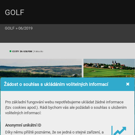
GOLF
GOLF
»
06/2019
CESTY ZA GOLFEM
 | Ra
kousko
Žádost o souhlas s ukládáním volitelných informací
Maria
 Ta
ferl
Pro základní fungování webu nepotřebujeme ukládat žádné informace
(tzv. cookies apod.). Rádi bychom vás ale požádali o souhlas s uložením
volitelných informací:
Vinic
e t
voří v
ý
znam
nou kuli
su os
mná
ct
ky v P
oysdo
r
fu.
Weit
ra
Anonymní unikátní ID
Díky němu příště poznáme, že se jedná o stejné zařízení, a