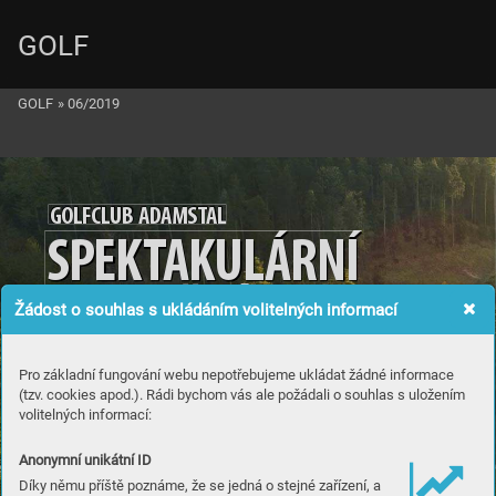
GOLF
GOLF
»
06/2019
GO
LFCLUB
 ADAM
S
T
AL
SP
EK
T
AK
UL
ÁRNÍ
JEDINE
ČN
Ý
Žádost o souhlas s ukládáním volitelných informací
Pro základní fungování webu nepotřebujeme ukládat žádné informace
(tzv. cookies apod.). Rádi bychom vás ale požádali o souhlas s uložením
volitelných informací:
Anonymní unikátní ID
Díky němu příště poznáme, že se jedná o stejné zařízení, a