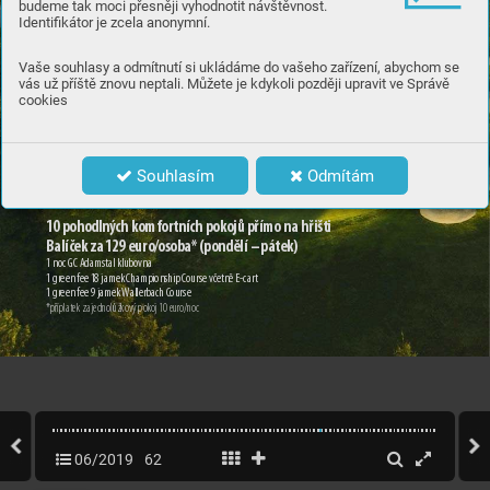
budeme tak moci přesněji vyhodnotit návštěvnost.
Identifikátor je zcela anonymní.
Vaše souhlasy a odmítnutí si ukládáme do vašeho zařízení, abychom se
vás už příště znovu neptali. Můžete je kdykoli později upravit ve Správě
cookies
Souhlasím
Odmítám
1
0 pohodlný
ch komfor
tních pokojů přímo na hřišti
Balíček za 1
29 euro
/
osoba
* (pondělí – pát
ek)
1 noc GC A
damstal kl
ubovna
1 green fee 1
8
 jamek C
ham
pions
hip C
our
se včetn
ě E-c
ar
t
1 green fee 9 ja
mek Wal
lerbach C
our
se
*p
řípl
atek za j
ednol
ůžkový pok
oj 1
0 eur
o/
noc
06/2019
62