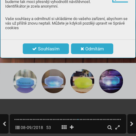
budeme tak moci přesněji vyhodnotit návštěvnost.
t
la i mysli
. 
Harmoniz
uje v
zt
ahy v rodin
, zlepšuje metabolizmus a sp
ánek. Je d
ležitý pro



Identifikátor je zcela anonymní.
o
istu domácího i firemního prost
edí.


Vaše souhlasy a odmítnutí si ukládáme do vašeho zařízení, abychom se
vás už příště znovu neptali. Můžete je kdykoli později upravit ve Správě
PRO VÍCE INFORMA
CÍ NÁS
NEV
ÁHEJTE K
ONT
AK
T
O
V
A
T
:
cookies
Ing. Ladislav Jen
ek

T
el: +420 737 243 058
E-mail: jencek@somavedic
-brno
.cz
www
.somavedic-brno.cz
Web: 
Souhlasím
Odmítám
08-09/2018
53