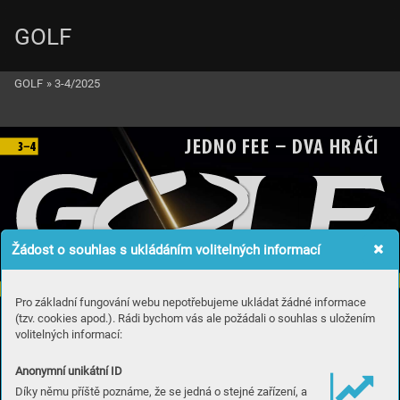
GOLF
GOLF
»
3-4/2025
JE
DNO F
EE  D
V
A H
R
Á
ČI
3
4
Žádost o souhlas s ukládáním volitelných informací
EXKL
UZIVNĚ
CEST
Y ZA GOLFEM
Z
ÁPIS
NÍK
Pro základní fungování webu nepotřebujeme ukládat žádné informace
I
R
S
KO
(tzv. cookies apod.). Rádi bychom vás ale požádali o souhlas s uložením
Sára
 K
o
usk
o
vá z LET
Plácněte s
e pře
s ka
psu
volitelných informací:
Anonymní unikátní ID
Díky němu příště poznáme, že se jedná o stejné zařízení, a