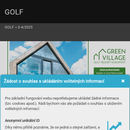
GOLF
GOLF
»
3-4/2025
Žádost o souhlas s ukládáním volitelných informací
Pro základní fungování webu nepotřebujeme ukládat žádné informace
(tzv. cookies apod.). Rádi bychom vás ale požádali o souhlas s uložením
volitelných informací:
Anonymní unikátní ID
Díky němu příště poznáme, že se jedná o stejné zařízení, a