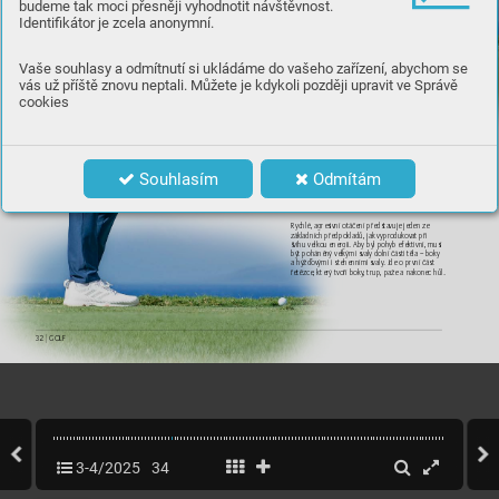
budeme tak moci přesněji vyhodnotit návštěvnost.
Identifikátor je zcela anonymní.
Vaše souhlasy a odmítnutí si ukládáme do vašeho zařízení, abychom se
vás už příště znovu neptali. Můžete je kdykoli později upravit ve Správě
cookies
Souhlasím
Odmítám
R
otace
Ryc
hlé, agresivní ot
áčení předsta
vuje jeden ze 
základních př
edpokladů, jak vyproduk
ov
at při 
švihu velk
ou ener
gii. Ab
y byl poh
yb ef
ektivní, musí 
být poháněn
ý velkými sv
aly dolní části t
ěla – boky 
ahýžďo
vými ist
ehenními svaly
. Jde oprvní část 
řet
ězce, kt
erý tvoří boky
, trup, paže anakonec hůl.
32 
|
 GOLF
3-4/2025
34