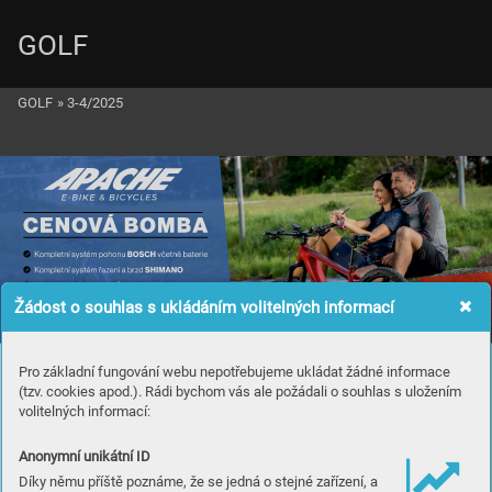
GOLF
GOLF
»
3-4/2025
Žádost o souhlas s ukládáním volitelných informací
Pro základní fungování webu nepotřebujeme ukládat žádné informace
(tzv. cookies apod.). Rádi bychom vás ale požádali o souhlas s uložením
volitelných informací:
Anonymní unikátní ID
Díky němu příště poznáme, že se jedná o stejné zařízení, a