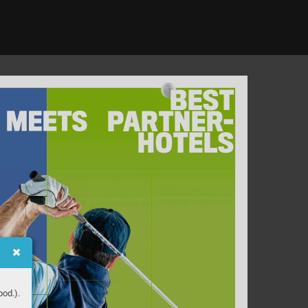
B
E
S
T 
P
ARTNER
-
HOTEL
S
od.).