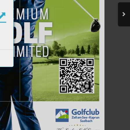
REMIUM
GOLF
NLIMITED