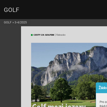
GOLF
GOLF
»
3-4/2025
CES
T
Y Z
A GOL
FEM
 |
 Ra
kou
sko
Žádos
Pro z
Rádi 