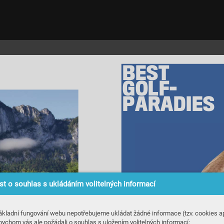
B
E
S
T 
GOLF-
PARADIES
t o souhlas s ukládáním volitelných informací
ákladní fungování webu nepotřebujeme ukládat žádné informace (tzv. cookies ap
bychom vás ale požádali o souhlas s uložením volitelných informací: