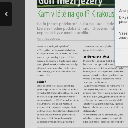
G
o
l
f
 m
ez
i
 j
eze
r
y
Anony
K
a
m vl
ét
ě n
a g
o
l
f
? Kra
k
o
u
s
kým
Díky 
přesn
Gol
fu je ta
m pož
ehna
ně. A kra
j
i
na, j
a
k
ou j
i
nde n
ena
j
de
k
terá se hod
ně pod
ob
á té n
aší, i c
hová
n
í
m li
d
í
: kdyb
y
nepo
z
n
al
i b
yste mn
oho ro
z
díl
ů.
Vaše 
znovu
T
e
xt a f
oto
: Ivo Do
ušek
Devět parádních
 golfových hřišť 
zkušen
ost
i s
úpra
vou pl
och a
t
áhn
ou 
a1
9 sgol
fem spolup
rac
ující
ch hotelů
– 
jedno dr
uhé v
zhůru.
to je spol
ečens
t
v
í Gol
f & Seen, Go
lf a
je
‑
SE ŠÉFEM
 SDRUŽENÍ
zera. Vreg
ionu ve
lk
ých j
men
– So
lná 
komora, Salz
bursko a
Berchtesgade
nsko
– 
Prezidentem s
družení Gol
f & Seen je N
or
‑
je ob
ojí
ho dos
t
atek, v
še do
kresl
ují všu
dy
‑
ber
t Sperr
, sám je hot
eliérem, majitelem 
pří
tomná p
anor
amat
a ho
r
. Už to dáv
no 
jed
noh
o zn
ejvět
šíc
h ze zúčast
něnnýc
h 
není t
ajný t
ip, golf zde rozkve
tl už před 
hotelů,
 hotelu Eichi
ngerbauer
. Pohodlně 
desítkami let.
usazen na široké se
dačce pře
d hotelem 
‑
v
yprá
ví okoncepci spole
čného marke
HŘIŠTĚ
tinku jejich s
polečenst
ví.
Už před téměř s
to let
y byla otev
řena 
„Mám
e velkou v
ýh
odu, že nem
usíme nic 
pr
v
ní zdejší hřiš
tě, od té doby, zvláš
ť ko
‑
ex
tr
a v
y
mýšl
et, v
šec
hno ná
m ta
dy dala 
lem rok
u 200
0 jich ř
ádně př
iby
lo, ta s
t
arší 
‑
přír
oda
. Krá
sné
 hory
, s
uper
 kulturn
í z
e
mě
se plynule př
izpůsobila moderním tren
‑
dělskou kr
ajin
u, les
y, jez
era, m
ěs
ta a
mě
s
‑
dům a
náro
kům hr
áčů. Pra
cov
ali zde it
ak 
tečk
a, gol
f sem na
pros
to zapa
dá. Golf 
slovu
tní b
orci, ja
ko je Jack N
ickla
us!
ah
otely se v
záj
emně d
oplň
ují, ta
kže ne
‑
Kn
ejv
ážnějším a
nejz
ajíma
vějším hř
išt
ím 
bylo n
ic lehč
íh
o, než se v
ro
ce 20
1
6 dát 
dohromady
.
“
patří Mondsee, G
ut Alten
tann,  
Eugendorf 
Vm
arketink
u sází n
a přehle
dnos
t. „P
řed 
či At
ters
ee. Ale tref
it na šp
atné hř
iš
tě 
‑
tad
y nejd
e. Hřiště n
espo
lupr
acuj
í jen 
několik
a let
y jsm
e v
y
vin
uli koncept
, k
te
rého se dr
žím
e– sje
dn
otili jsme na
bídk
y 
ve spole
čn
ém mar
ketinku, pře
dáv
ají si 