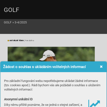
GOLF
GOLF
»
3-4/2025
AKTUÁLNÍ TÉMA
 | Pomalá hra
Žádost o souhlas s ukládáním volitelných informací
Pro základní fungování webu nepotřebujeme ukládat žádné informace
(tzv. cookies apod.). Rádi bychom vás ale požádali o souhlas s uložením
volitelných informací:
Anonymní unikátní ID
Díky němu příště poznáme, že se jedná o stejné zařízení, a