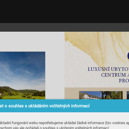
L
UXUSNÍ UBYTO
CENTR
UM
 
PRO
t o souhlas s ukládáním volitelných informací
ákladní fungování webu nepotřebujeme ukládat žádné informace (tzv. cookies ap
bychom vás ale požádali o souhlas s uložením volitelných informací: