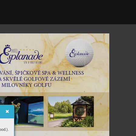
V
ÁNÍ, ŠPI
ČK
OVÉ S
P
A & WELLNESS
A SKVĚLÉ GO
LFO
VÉ ZÁZEMÍ 
 MILO
VNÍKY GOLFU
od.).