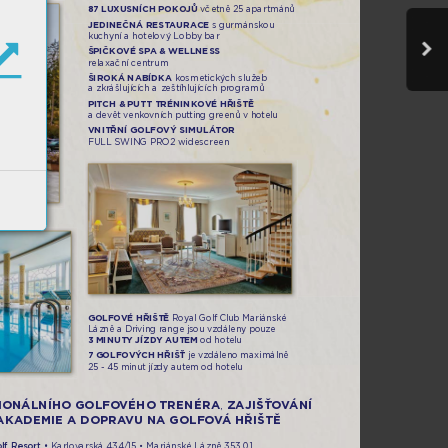
87 LUXUS
N
ÍCH P
O
KO
J
Ů 
v
čet
ně 25 
apartmánů
JE
DINEČNÁ RE
ST
AURACE
 s gur
má
nskou 
kuc
hyní a h
otelov
ý Lob
by bar 
ŠP
IČ
KO
VÉ SPA & WEL
LN
E
SS 
rela
xač
ní ce
ntru
m 
ŠIROK
Á NABÍDK
A
k
osm
etick
ých sl
užeb 
a zkráš
lu
jících a zeš
tíh
lujíc
ích prog
ram
ů
PITC
H & PUT
T TR
É
NI
N
KO
VÉ H
ŘI
ŠT
Ě 
a devět venkovních put
ting g
ree
n
ů v hotelu
VN
ITŘ
NÍ G
O
LFOV
Ý S
IM
U
L
Á
TOR 
FU
LL S
WI
NG P
RO2 wid
esc
ree
n
GOLF
O
VÉ
 HŘIŠ
TĚ
Royal Golf Club Ma
rián
ské 
Lázn
ě a Drivi
ng ran
ge jso
u vzdál
eny pouze
3 MI
NU
T
Y J
ÍZ
D
Y AUTEM 
od hot
elu
7 GOL
FOV
Ý
CH HŘ
IŠ
Ť 
je vz
dáleno
 maximál
ně 
25 - 45 min
ut jízdy autem od hotelu
IONÁLNÍHO 
GOLFO
VÉH
O TRE
NÉ
R
A
ZAJIŠŤ
O
V
ÁNÍ 
, 
AK
ADE
MIE 
ADOPR
A
VU 
NA GO
LF
O
V
Á 
HŘIŠTĚ
lf 
Resort •
 Karlov
arsk
á 434/15 • Mariánské Lázně 353 01 