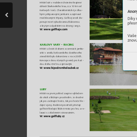
Hř
iště leží v
mal
ebné c
hrá
něné k
raj
inné 
oblas
ti Slav
kovského le
sa, cc
a 1
0 km od 
‑
Karlov
ých Varů
. Charakteristické je d
lou
Anony
hými pětiparový
mi jamkami a zají
mavě 
Díky 
modelovanými třípar
y
. G
olfový areál dis
‑
ponuje
 nov
ě vybudovanou
 klubo
vnou 
přesn
ak
r
y
t
ým o
dpal
ištěm na dr
iv
ing ra
nge.
W: ww
w.golfhaje.c
om
Vaše 
znovu
K
ARLOV
Y V
AR
Y – RAC
IN
G
Hř
iště s
de
ví
ti dra
hami a osm
nác
t
i jamko
‑
višt
i v
areálu k
arl
ova
rského d
ost
ihovéh
o 
závo
diště by
lo dokon
čeno v
ro
ce 2005. 
‑
Koncep
ce dvo
u různýc
h green
ů pro ka
ž
dou dr
áhu č
iní hr
u zajíma
vější.
W: w
w
w.hipo
dro
mhol
oub
ek
.c
z
LU
BY
Hř
iště na pr
vní p
ohl
ed za
ujme v
ýh
led
em 
do okolí a k
lidný
m pros
tře
dím. Je vh
odn
é 
‑
jak pro za
čínají
cí hr
áče, tak p
ro hrá
če hle
dající v
ýz
v
y
. Rodinné pros
tře
dí př
iv
ít
ají 
golf
is
té hledaj
ící kli
dné mís
to pro hr
u a re
‑
laxaci s
celodenním stra
vováním.
W: ww
w.golfluby
.cz