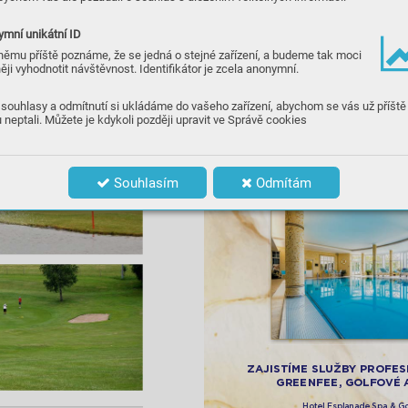
mní unikátní ID
němu příště poznáme, že se jedná o stejné zařízení, a budeme tak moci
ěji vyhodnotit návštěvnost. Identifikátor je zcela anonymní.
souhlasy a odmítnutí si ukládáme do vašeho zařízení, abychom se vás už příště
 neptali. Můžete je kdykoli později upravit ve Správě cookies
Souhlasím
Odmítám
ZA
JISTÍME 
SLUŽB
Y PROFES
GR
EE
NFE
E
, GOLFO
VÉ 
Hotel Esplanade Spa & Go