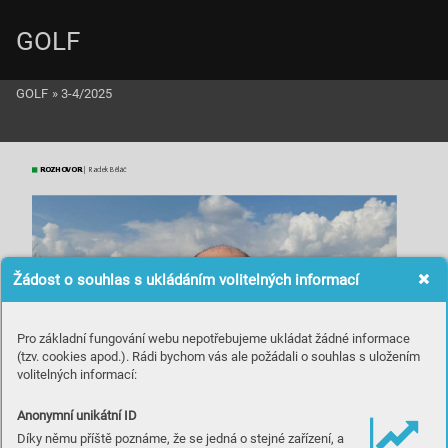
GOLF
GOLF
»
3-4/2025
ROZ
H
OVO
R
 | R
adek Běláč
Žádost o souhlas s ukládáním volitelných informací
Pro základní fungování webu nepotřebujeme ukládat žádné informace
(tzv. cookies apod.). Rádi bychom vás ale požádali o souhlas s uložením
volitelných informací:
Anonymní unikátní ID
Díky němu příště poznáme, že se jedná o stejné zařízení, a