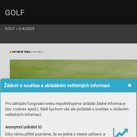
GOLF
GOLF
»
3-4/2025
AKTUÁLNÍ TÉMA
 | Pomalá hra
Žádost o souhlas s ukládáním volitelných informací
Pro základní fungování webu nepotřebujeme ukládat žádné informace
(tzv. cookies apod.). Rádi bychom vás ale požádali o souhlas s uložením
volitelných informací:
Anonymní unikátní ID
Díky němu příště poznáme, že se jedná o stejné zařízení, a