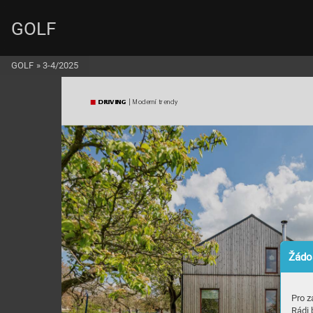
GOLF
GOLF
»
3-4/2025
DRIVIN
G
 | Moderní trend
y
Žádos
Pro z
Rádi 