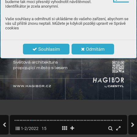
budeme tak moci přesněji vyhodnotit návštěvnost.
Identifikátor je zcela anonymní.
Vaše souhlasy a odmítnutí si ukládáme do vašeho zařízení, abychom se
vás už příště znovu neptali. Můžete je kdykoli později upravit ve Správě
cookies
Souhlasím
Odmítám
Sv
ěto
v
á ar
chitektura  
pr
opojující město s lesem
1-2/2022
15