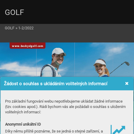
GOLF
GOLF
»
1-2/2022
www
.b
es
ky
d
go
lf
.
co
m
Žádost o souhlas s ukládáním volitelných informací
Pro základní fungování webu nepotřebujeme ukládat žádné informace
(tzv. cookies apod.). Rádi bychom vás ale požádali o souhlas s uložením
volitelných informací:
A
V
Z
VÝ
!
F
OL
ÁŠ G
O V
Anonymní unikátní ID
R
P
Díky němu příště poznáme, že se jedná o stejné zařízení, a