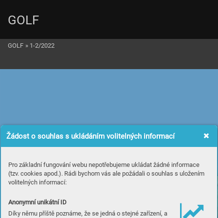
GOLF
GOLF
»
1-2/2022
Brother_2strana_outlines.ai   04.02.2022   11:49:10
Žádost o souhlas s ukládáním volitelných informací
Pro základní fungování webu nepotřebujeme ukládat žádné informace
(tzv. cookies apod.). Rádi bychom vás ale požádali o souhlas s uložením
volitelných informací:
Anonymní unikátní ID
Díky němu příště poznáme, že se jedná o stejné zařízení, a