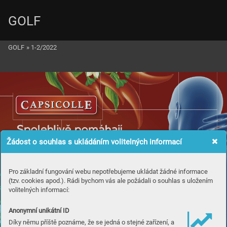
GOLF
GOLF
»
1-2/2022
Žádost o souhlas s ukládáním volitelných informací
Pro základní fungování webu nepotřebujeme ukládat žádné informace
(tzv. cookies apod.). Rádi bychom vás ale požádali o souhlas s uložením
volitelných informací:
Anonymní unikátní ID
Díky němu příště poznáme, že se jedná o stejné zařízení, a