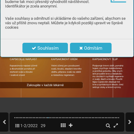
budeme tak moci přesněji vyhodnotit návštěvnost.
Identifikátor je zcela anonymní.
Vaše souhlasy a odmítnutí si ukládáme do vašeho zařízení, abychom se
vás už příště znovu neptali. Můžete je kdykoli později upravit ve Správě
cookies
Souhlasím
Odmítám
1-2/2022
29