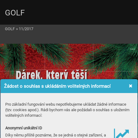
GOLF
GOLF
»
11/2017
Inze
rce

Dárek, kter
ý t
ší
a pomáhá
Žádost o souhlas s ukládáním volitelných informací
lék W
obenzym
®
Pro základní fungování webu nepotřebujeme ukládat žádné informace
(tzv. cookies apod.). Rádi bychom vás ale požádali o souhlas s uložením
volitelných informací:

Navíc 2 dárky ZDARMA až dom
!!!
Anonymní unikátní ID
K W
obenzymu 800 tbl. poukaz na 2 ks
Díky němu příště poznáme, že se jedná o stejné zařízení, a