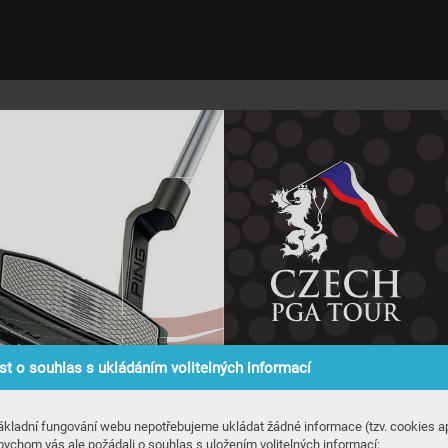
t o souhlas s ukládáním volitelných informací
Děkujeme par
tnerů
na
 Sigmu
REPRO
ákladní fungování webu nepotřebujeme ukládat žádné informace (tzv. cookies ap
bychom vás ale požádali o souhlas s uložením volitelných informací: