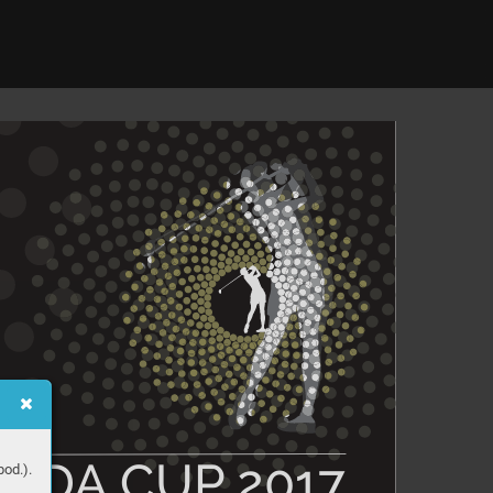
m
MED
A
 CUP
 2017
od.).