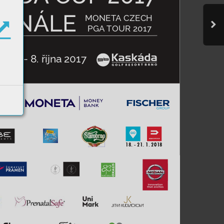
FINÁLE
MONET
A
 CZECH 
PGA
 TOUR 
2017

18. - 21. 1. 2018