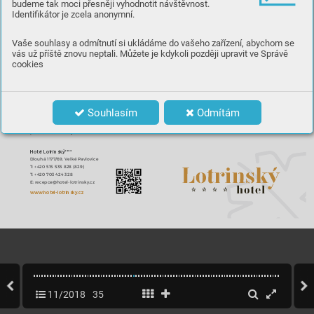
budeme tak moci přesněji vyhodnotit návštěvnost.
Identifikátor je zcela anonymní.





















Vaše souhlasy a odmítnutí si ukládáme do vašeho zařízení, abychom se





vás už příště znovu neptali. Můžete je kdykoli později upravit ve Správě




stejnojmennými postelemi.
cookies



V hotelu Lotrinský****je V
ám k dispozici 






Souhlasím
Odmítám


vychutnat pokrm
y z jídelního menu, které je 





regionálních surovin.



Hotel Lotrinský****
Dlouhá 1177/69, V
elké Pavlo
vice
T: +420 515 535 828 (829)
T: +420 703 424 328
E: recepc
e@hotel-lotrinsky.cz
www.hotel-lotrinsky
.cz
11/2018
35