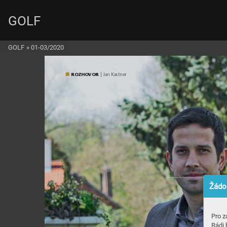
GOLF
GOLF
»
01-03/2020
ROZ
H
OVOR
 | Jan Kas
tner
Žádos
Pro z
Rádi 