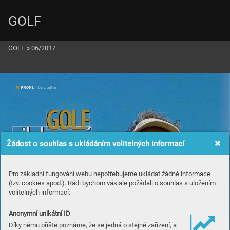
GOLF
GOLF
»
06/2017
PROFIL
 | Joos
t Luiten
GOLF
n
i
k
d
y n
e
n
í 
NUDN
Ý
Žádost o souhlas s ukládáním volitelných informací
Pro základní fungování webu nepotřebujeme ukládat žádné informace
(tzv. cookies apod.). Rádi bychom vás ale požádali o souhlas s uložením
volitelných informací:
Anonymní unikátní ID
Díky němu příště poznáme, že se jedná o stejné zařízení, a