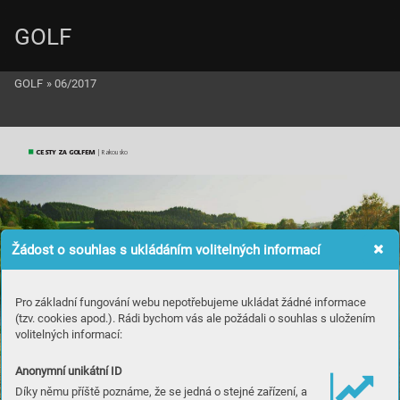
GOLF
GOLF
»
06/2017
CESTY ZA GOLFEM
 | Ra
kousko
Žádost o souhlas s ukládáním volitelných informací
Pro základní fungování webu nepotřebujeme ukládat žádné informace
(tzv. cookies apod.). Rádi bychom vás ale požádali o souhlas s uložením
volitelných informací:
Anonymní unikátní ID
Díky němu příště poznáme, že se jedná o stejné zařízení, a