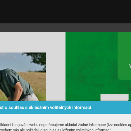
t o souhlas s ukládáním volitelných informací
ákladní fungování webu nepotřebujeme ukládat žádné informace (tzv. cookies ap
bychom vás ale požádali o souhlas s uložením volitelných informací: