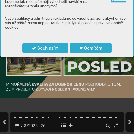
budeme tak moci přesněji vyhodnotit návštěvnost.
Identifikátor je zcela anonymní.
V
OLN
Á
Vaše souhlasy a odmítnutí si ukládáme do vašeho zařízení, abychom se
V
OLN
Á
P
ROD
ÁNO
vás už příště znovu neptali. Můžete je kdykoli později upravit ve Správě
cookies
V
OLN
Á
P
ROD
ÁNO
Souhlasím
Odmítám
POSLED
K
V
A
L
I
T
A
Z
A
D
O
B
R
O
U
C
E
N
U
MIMOŘÁDNÁ 
RO
ZHODLA 
O 
T
OM,
P
O
S
L
E
D
N
Í
V
O
L
N
É
V
I
L
Y
ŽE 
V 
P
RO
JEK
T
U 
ZB
Ý
V
A
JÍ 
7-8/2025
26