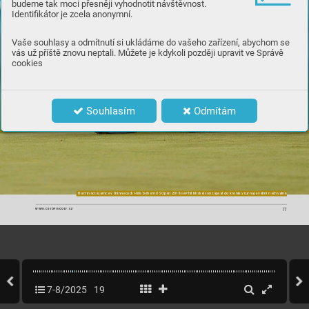
budeme tak moci přesněji vyhodnotit návštěvnost.
Identifikátor je zcela anonymní.
Vaše souhlasy a odmítnutí si ukládáme do vašeho zařízení, abychom se
vás už příště znovu neptali. Můžete je kdykoli později upravit ve Správě
cookies
Souhlasím
Odmítám
Na tř
iná
c
té ja
mc
e v Shinn
e
co
ck H
ills b
ěh
em US O
pe
n 2018 se Phil Mic
kel
son z
aps
al d
o kro
nik
y tur
naj
e velm
i ne
chv
alně
.
1
7
W
W
W
C
A
S
O
P
I
S
G
O
L
F
C
Z
7-8/2025
19