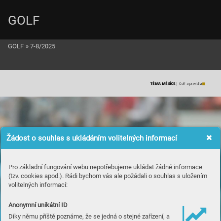
GOLF
GOLF
»
7-8/2025
TÉ
M
A 
M
Ě
SÍ
C
E
 | 
Go
lf
 a 
pr
a
vi
dla
Žádost o souhlas s ukládáním volitelných informací
Pro základní fungování webu nepotřebujeme ukládat žádné informace
(tzv. cookies apod.). Rádi bychom vás ale požádali o souhlas s uložením
volitelných informací:
Anonymní unikátní ID
Díky němu příště poznáme, že se jedná o stejné zařízení, a