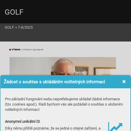
GOLF
GOLF
»
7-8/2025
V
Ý
BAV
A
 |
 Z 
his
t
or
ie 
i 
so
uč
as
no
st
i
Žádost o souhlas s ukládáním volitelných informací
Pro základní fungování webu nepotřebujeme ukládat žádné informace
(tzv. cookies apod.). Rádi bychom vás ale požádali o souhlas s uložením
volitelných informací:
Anonymní unikátní ID
Díky němu příště poznáme, že se jedná o stejné zařízení, a