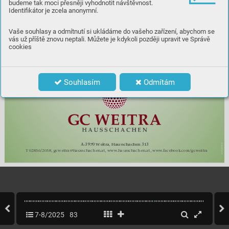
POŽITEK 
budeme tak moci přesněji vyhodnotit návštěvnost.
ečerní 
Identifikátor je zcela anonymní.
V
programy
Vaše souhlasy a odmítnutí si ukládáme do vašeho zařízení, abychom se
vás už příště znovu neptali. Můžete je kdykoli později upravit ve Správě
KULINÁŘSKÉ 
cookies
A
V
ZÁBA
HIGHLIGHTY
pro celou 
sezónní jídla i 
rodinu
speciality z 
dálných zemí
Souhlasím
Odmítám
A-3970 W
eitra, Hausschachen 313
T 02856/2058, gcweitra@hausschachen.at, www
.hausschachen.at, www
.facebook.com/gcweitra
7-8/2025
83