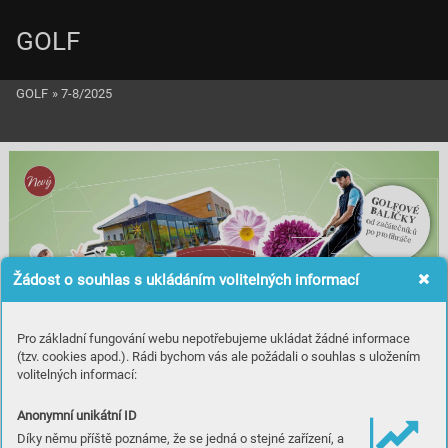
GOLF
GOLF
»
7-8/2025
Novy
GOLFOVÉ 
GOLFOVÉ 
BALÍ
BALÍ
ČKY
od 
od začátečníků 
začátečníků 
po prohráče
Žádost o souhlas s ukládáním volitelných informací
VITÝ“ 
„BAR
JÍDELNÍ LÍSTEK 
& 
Pro základní fungování webu nepotřebujeme ukládat žádné informace
POLEDNÍ 
MENU
(tzv. cookies apod.). Rádi bychom vás ale požádali o souhlas s uložením
volitelných informací:
HOTEL
Anonymní unikátní ID
SE 30 
KOMFOR
TNÍMI 
Díky němu příště poznáme, že se jedná o stejné zařízení, a
POKOJI
A
TURA
KUL