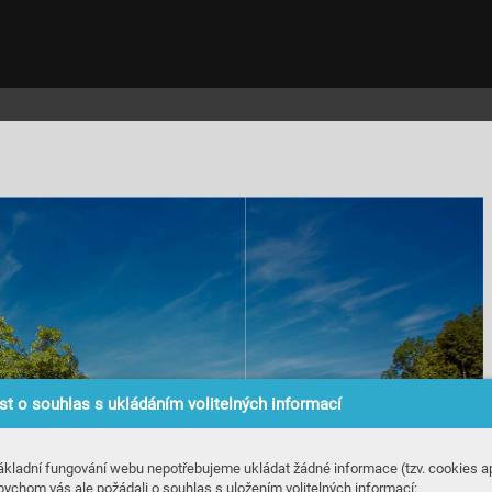
t o souhlas s ukládáním volitelných informací
ákladní fungování webu nepotřebujeme ukládat žádné informace (tzv. cookies ap
bychom vás ale požádali o souhlas s uložením volitelných informací: