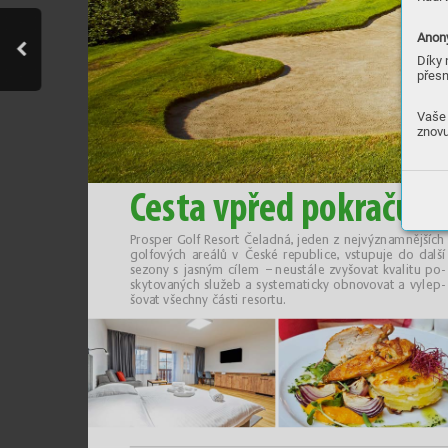
Anony
Díky 
přesn
Vaše 
znovu
C
e
st
a v
p
ř
ed 
po
kr
a
ču
je
Pros
per Gol
f R
esort Čelad
ná, j
eden znejv
ýzna
mn
ější
ch
gol
fo
v
ých are
ál
ů v
Čes
ké re
pu
bl
ic
e, vstupu
je do da
lší
sez
ony s
jasn
ým cílem
– neustále zv
yšovat k
val
itu po‑
sk
y
tovan
ých s
lu
ž
eb a
s
ystemat
ic
k
y obno
vo
vat a
v
ylep‑
šova
t všechn
y č
ásti resortu.