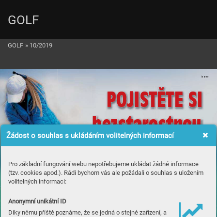
GOLF
GOLF
»
10/2019
Inzerc
e


POJIST
POJIST
TE SI
TE SI
bezstarostnou
bezstarostnou
Žádost o souhlas s ukládáním volitelných informací
HRU
HRU
Pro základní fungování webu nepotřebujeme ukládat žádné informace
lék W
lék W
obenzym
obenzym
®
®
(tzv. cookies apod.). Rádi bychom vás ale požádali o souhlas s uložením
volitelných informací:
ur
ur
ychluje hojení
ychluje hojení
posiluje oslabenou imunitu
posiluje oslabenou imunitu
Anonymní unikátní ID
Díky němu příště poznáme, že se jedná o stejné zařízení, a