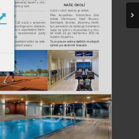
nis, ﬁtness, pla
vecký ba
zén s vířiv-
NAŠE OKOLÍ
u a v
elký saunový svět.
Vyžití v okolí resortu je v
eliké. 
Přes kouz
elnou historickou č
ást 
, SV
A
TBY
města Olomouce, hr
ad Bouzov, 
ru pro až 120 osob s tanečním 
Šternberk, Sovinec, z
říceninu Helfš-
rket
em a bowlingovými dráhami, 
týn, adrenalin na bobových dr
ahách 
 přímo vybízí k uspoř
ádání ﬁrem-
nebo na lyžích v Hlubočk
ách a Hru-
ho večírku, naroz
eninové párty 
bé V
odě až po nádhernou ZOO na 
bo ke sv
atbě. 
Svatém Kopečku… 
ké dře
věný sv
atební altán na zele-
T
o je pouze setina dalších možn
ých 
 louce je souč
ástí areálu.
výletů po okolních kr
ásách.