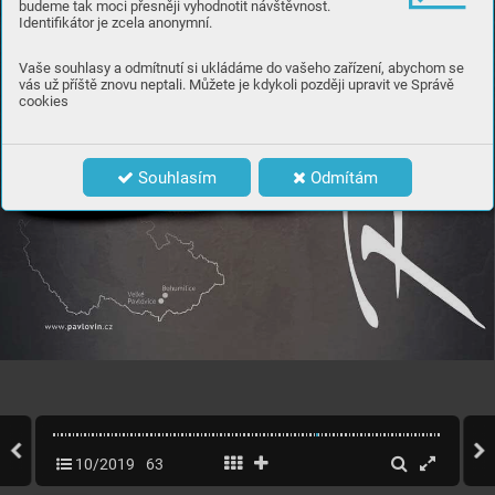
budeme tak moci přesněji vyhodnotit návštěvnost.
Identifikátor je zcela anonymní.
Vaše souhlasy a odmítnutí si ukládáme do vašeho zařízení, abychom se
vás už příště znovu neptali. Můžete je kdykoli později upravit ve Správě
cookies
Souhlasím
Odmítám
61
WWW
.C
ASOPISGOLF
.CZ
10/2019
63