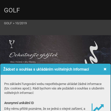
GOLF
GOLF
»
10/2019
Žádost o souhlas s ukládáním volitelných informací
Pro základní fungování webu nepotřebujeme ukládat žádné informace
(tzv. cookies apod.). Rádi bychom vás ale požádali o souhlas s uložením
volitelných informací:
Anonymní unikátní ID
Díky němu příště poznáme, že se jedná o stejné zařízení, a