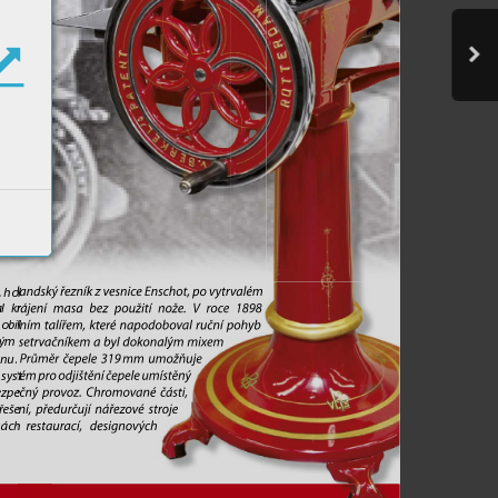
, hol
andsk
ý ř
ezník zv
esnic
e Enschot, pov
ytr
v
além 
l kr
ájení masa bez použití no
že
. V
r
o
c
e
 1898 
obil
ním talíř
em, kter
é napodobo
v
al ruční poh
yb 
kým 
setr
v
ačník
em a
b
yl dok
onalým mix
em 
nu. 
P
růměr č
e
pele 319 
mm umo
žňuje 
 syst
ém pr
o odjištění č
e
pele umístěn
ý 
ezpe
čn
ý pr
o
v
o
z. Chr
omo
v
ané č
ásti, 
ř
eše
ní, př
edur
čují nář
ezo
v
é str
oje 
rách
 r
estaur
ací, designo
v
ý
ch 