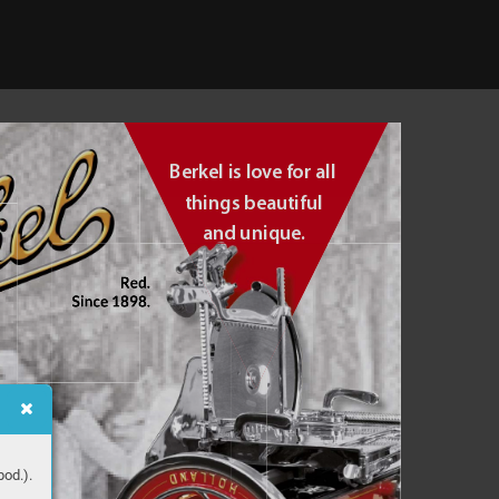
Berkel is lo
ve f
or all
things beautiful 
and unique
.
od.).