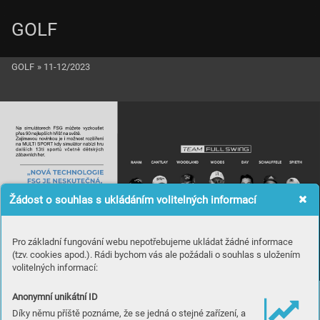
GOLF
GOLF
»
11-12/2023
Žádost o souhlas s ukládáním volitelných informací
Pro základní fungování webu nepotřebujeme ukládat žádné informace
(tzv. cookies apod.). Rádi bychom vás ale požádali o souhlas s uložením
volitelných informací:
Anonymní unikátní ID
Díky němu příště poznáme, že se jedná o stejné zařízení, a