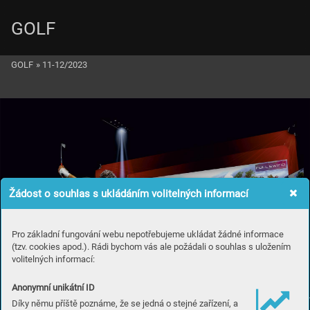
GOLF
GOLF
»
11-12/2023
Žádost o souhlas s ukládáním volitelných informací
Pro základní fungování webu nepotřebujeme ukládat žádné informace
(tzv. cookies apod.). Rádi bychom vás ale požádali o souhlas s uložením
volitelných informací:
Anonymní unikátní ID
Díky němu příště poznáme, že se jedná o stejné zařízení, a