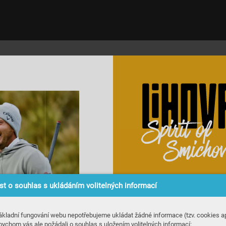
t o souhlas s ukládáním volitelných informací
ákladní fungování webu nepotřebujeme ukládat žádné informace (tzv. cookies ap
bychom vás ale požádali o souhlas s uložením volitelných informací: