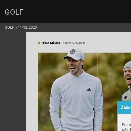
GOLF
GOLF
»
11-12/2023
TÉMA MĚSÍCE
 | Celebrit
y na golfu
Žádos
Pro z
Rádi 