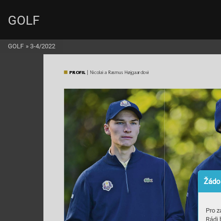
GOLF
GOLF
»
3-4/2022
PROFIL
 | Nicolai a Rasmus Højgaardovi
Žádos
Pro z
Rádi 