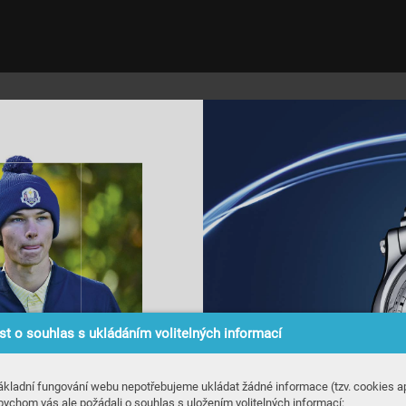
t o souhlas s ukládáním volitelných informací
ákladní fungování webu nepotřebujeme ukládat žádné informace (tzv. cookies ap
bychom vás ale požádali o souhlas s uložením volitelných informací: