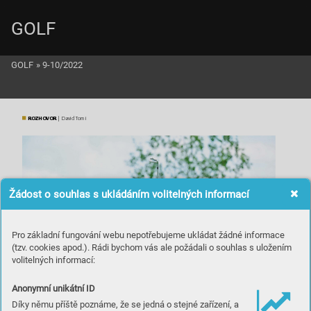
GOLF
GOLF
»
9-10/2022
ROZ
H
OVO
R
 | David T
omi
Žádost o souhlas s ukládáním volitelných informací
Pro základní fungování webu nepotřebujeme ukládat žádné informace
(tzv. cookies apod.). Rádi bychom vás ale požádali o souhlas s uložením
volitelných informací:
Anonymní unikátní ID
Díky němu příště poznáme, že se jedná o stejné zařízení, a