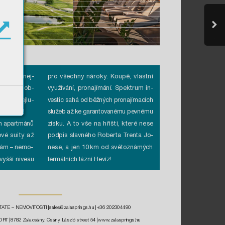
s vzniká nej-
pro všechn
y nárok
y
. K
oupě
,
 vlast
ní
vit
ostí v ob-
v
yužívání, pronajímání. Spek
trum in
-
den z nejlu-
v
estic sahá od běžn
ých pronaj
ímacích 
í E
vropy
!
služeb až ke garant
ov
anému pevnému 
h apar
tmánů 
zisku
. A t
o vše na hřišti
, k
teré nese
ov
é suity a
ž 
podpis sla
vného Rober
ta T
renta Jo-
lám – nemo
-
nese, a j
en 1
0 
km od svět
oznám
ých
v
yšší niveau 
te
r
m
ál
n
íc
h
 l
á
z
n
í H
ev
íz
!
T
A
TE – NEMOVIT
OSTI 
| 
sa
les@za
lasp
rings.hu 
| 
+36 202304490
ORT 
| 
87
82 Za
lacsá
ny
, Cs
ány Lá
szló street 54 
| 
w
w
w
.za
lasp
rings.hu