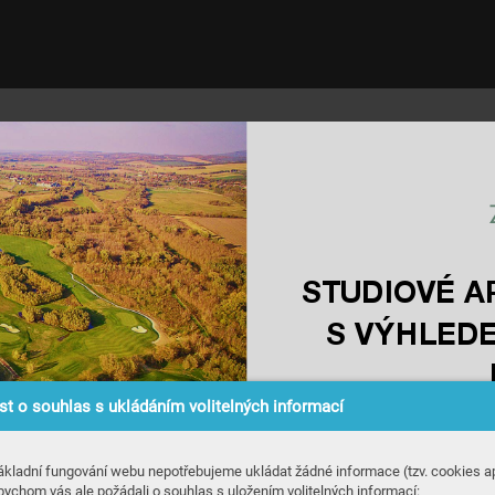
STUDIO
VÉ A
S V
ÝHLED
t o souhlas s ukládáním volitelných informací
ákladní fungování webu nepotřebujeme ukládat žádné informace (tzv. cookies ap
bychom vás ale požádali o souhlas s uložením volitelných informací: