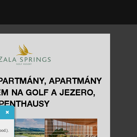
P
ART
MÁNY
, AP
ART
MÁNY 
EM NA GO
L
F A JEZERO
, 
PENTH
A
U
S
Y
od.).