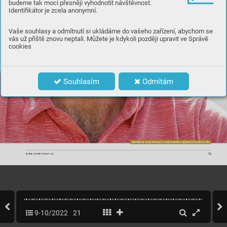
budeme tak moci přesněji vyhodnotit návštěvnost.
Identifikátor je zcela anonymní.
Vaše souhlasy a odmítnutí si ukládáme do vašeho zařízení, abychom se
vás už příště znovu neptali. Můžete je kdykoli později upravit ve Správě
cookies
Souhlasím
Odmítám
Sam Bur
ns už pr
okl
ouzl i m
ezi des
ítku n
ejle
pšíc
h hrá
čů s
vět
a.
19
WWW.CASOPISGOLF
.CZ
9-10/2022
21