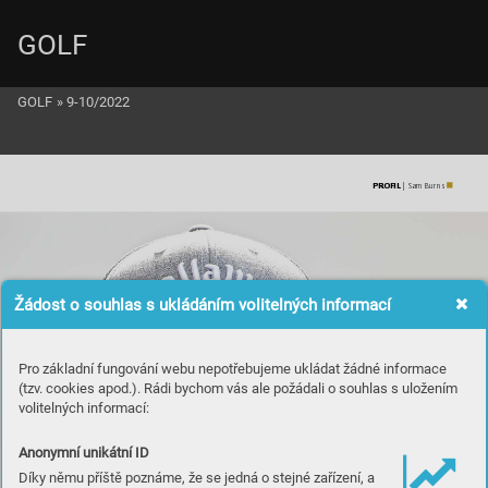
GOLF
GOLF
»
9-10/2022
PROFIL
 | Sam Bur
ns
Žádost o souhlas s ukládáním volitelných informací
Pro základní fungování webu nepotřebujeme ukládat žádné informace
(tzv. cookies apod.). Rádi bychom vás ale požádali o souhlas s uložením
volitelných informací:
Anonymní unikátní ID
Díky němu příště poznáme, že se jedná o stejné zařízení, a