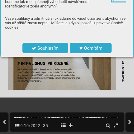
budeme tak moci přesněji vyhodnotit návštěvnost.
Identifikátor je zcela anonymní.
Vaše souhlasy a odmítnutí si ukládáme do vašeho zařízení, abychom se
vás už příště znovu neptali. Můžete je kdykoli později upravit ve Správě
cookies
Souhlasím
Odmítám
.DORSIS.CZ
MINIMALISMUS. PŘIRO
ZENĚ.
Minimalismusp
㶣
inášídokonalýsouladvšechstylotvorných
prvkůnabázist
㶣
ídmosti,eleganceaestetické
㶜
istoty.Dve
㶣
ese
skrytýmizárubněmiDORSISnabízejíelegantní
㶣
ešenídve
㶣
ního
WWW
prostoruvtémě
㶣
nekone
㶜
némmnožstvívariantp
㶣
ipravenýchp
㶣
ímo
namíruVašemuinteriéru.
9-10/2022
35