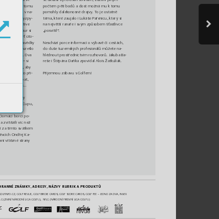
poč
tem p
ěti bo
dů a dost m
ožná mu k tomu 
zona. Nejinak tomu 
pom
ohly da
lekonosné dr
ajv
y
. T
o je osta
tně 
o dobo
u bý
vá v na
-
téma, k
teré zaujalo i Lu
káše Pa
řenicu, k
ter
ý si 
 pon
ěkud ne
v
y
zpy-
na největ
ší ra
naře i sv
ým způso
bem š
ťast
livce 
š
pička,
 res
pektive 
 české PG
A T
our si 
„posvítil“
.
čn
é poč
así, by
ť úto
-
Nes
chází po
rce inform
ací o v
ý
bavě č
i cest
ách
, 
i. A byli jsme s
věd
k
y 
do
 du
še tu
ze
ms
k
ýc
h p
r
ofesionálů můž
ete na-
 vítěz
e totiž vzešlo
hlédnou
t prostřednic
t
vím rozhovorů. Jakuba Ba-
a
tečné ja
mce. Dva 
Gregg L
avoie – si 
reše i Štěpána Daň
ka zpov
ídal Alo
is Žatk
uliak.
li hned
 třikrát, ab
y 
berdí
kem. A to při-
Pří
jem
nou zába
vu s Gol
fem!
vk
y Mat
ušův pat
, 
nč
il
“
 po
 hr
an
ě
…
y kr
ásný
, někdy 
ošní dí
l R
yder Cup
u, 
na h
řiš
ti tisíce 
 Domácí borci po-
 a z
ví
tězili víc než 
í za tímto sv
átkem
ě
vcích Ondřej K
a-
an
í v
ít
ěz
né st
ra
ny
HRANNÉ ZNÁMKY
, ADRESY
, NÁZVY RUBRIK A PRODUKTŮ
GOLFINFO.CZ, GOLF REVUE, GOLF BIRDIE CARDS, GOLF SCORE C
ARDS, GOLF FEE – JEDNO ZA DV
A, INVEX 
LG (ZIMNÍ NÁR
ODNÍ LIGA GOLFU),  NFL
G (NÁRODNÍ FIREMNÍ LIGA GOLFU)