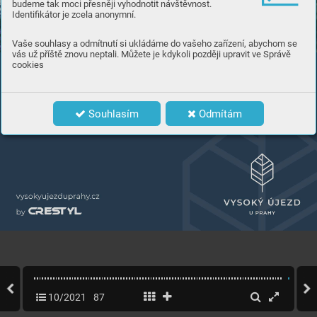
budeme tak moci přesněji vyhodnotit návštěvnost.
Identifikátor je zcela anonymní.
Vaše souhlasy a odmítnutí si ukládáme do vašeho zařízení, abychom se
vás už příště znovu neptali. Můžete je kdykoli později upravit ve Správě
cookies
Souhlasím
Odmítám
10/2021
87