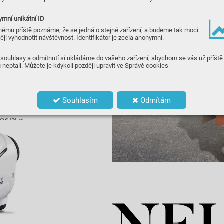
mní unikátní ID
němu příště poznáme, že se jedná o stejné zařízení, a budeme tak moci
ěji vyhodnotit návštěvnost. Identifikátor je zcela anonymní.
souhlasy a odmítnutí si ukládáme do vašeho zařízení, abychom se vás už příště
 neptali. Můžete je kdykoli později upravit ve Správě cookies
m
y m
ěř
e
ní
 ja
k
o C
oo
ls
ho
t Lit
e S
ta
bi
li
zed
,
 t
edy
m sk
uteč
né vzdálen
osti. I tento přis
troj o
do
-
Souhlasím
Odmítám
z
e použí
vat i v n
epřízni
v
ých kl
imatick
ých 
í cena č
iní 9 790 
Kč.
www
.n
ik
on
.
cz