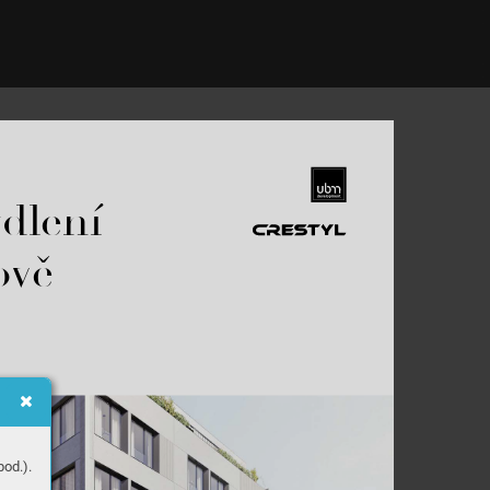
ydlení 


od.).