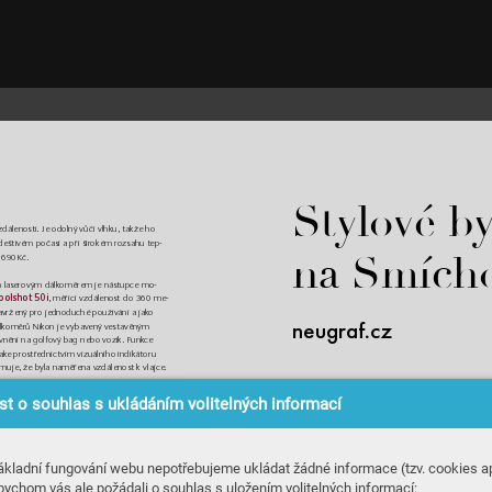
Stylo
vé b
zdálenos
ti. Je odolný v
ůči vlhk
u, tak
že ho 
 dešt
ivém p
očasí a př
i širo
kém rozsahu tep
-
 690 
Kč.


 l
ase
ro
vým d
ál
k
om
ěr
e
m j
e n
á
stu
pc
e
 mo-
ools
hot
 50i
, m
ěřící v
zdálenost d
o 360 me
-
avr
žený pro jedn
oduch
é použí
vání a ja
ko 
lko
měrů Niko
n je v
yb
avený ves
ta
věným 
neugr
af.cz
vnění na go
lfov
ý bag ne
bo vozík. Funkce 
ak
e pr
o
stř
ed
ni
ctvím
 vi
zu
áln
ího
 in
di
ká
to
ru
rmuj
e, ž
e byla nam
ěřena vzdáleno
st k vlaj
ce
. 
t o souhlas s ukládáním volitelných informací
ákladní fungování webu nepotřebujeme ukládat žádné informace (tzv. cookies ap
bychom vás ale požádali o souhlas s uložením volitelných informací: