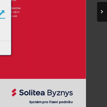
 Přehledně.
o
vala.
terá je důle
žitá  
n
zultanti vám
ar
ají se o váš
ule
ví. 
Sy
stém pro řízení podniku