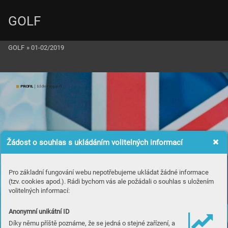
GOLF
GOLF
»
01-02/2019
PROFIL 
| Eddie Pepperell
Žádost o souhlas s ukládáním volitelných informací
Pro základní fungování webu nepotřebujeme ukládat žádné informace
(tzv. cookies apod.). Rádi bychom vás ale požádali o souhlas s uložením
volitelných informací:
Anonymní unikátní ID
Díky němu příště poznáme, že se jedná o stejné zařízení, a