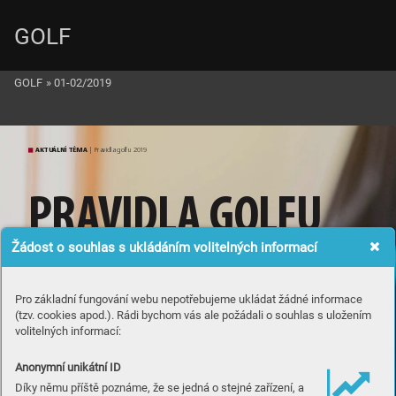
GOLF
GOLF
»
01-02/2019
AKTUÁLNÍ TÉMA
 | Pravidla golfu 20
1
9
PR
A
V
ID
L
A
 G
O
LF
U
S
 K
O
MENT
ÁŘEM
…
Žádost o souhlas s ukládáním volitelných informací
Pro základní fungování webu nepotřebujeme ukládat žádné informace
(tzv. cookies apod.). Rádi bychom vás ale požádali o souhlas s uložením
volitelných informací:
Anonymní unikátní ID
Díky němu příště poznáme, že se jedná o stejné zařízení, a