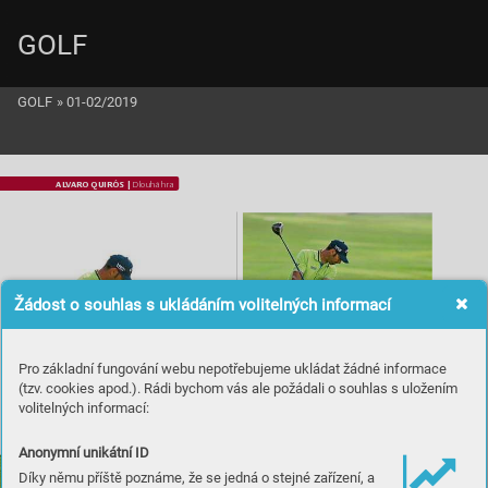
GOLF
GOLF
»
01-02/2019
AL
V
AR
O QUIRÓS | 
Dlouhá hra
Žádost o souhlas s ukládáním volitelných informací
Pro základní fungování webu nepotřebujeme ukládat žádné informace
(tzv. cookies apod.). Rádi bychom vás ale požádali o souhlas s uložením
volitelných informací:
Odtaž
ení
Anonymní unikátní ID
a s
po
u
št
ě
ní
Díky němu příště poznáme, že se jedná o stejné zařízení, a